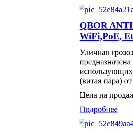
QBOR ANTI
WiFi,PoE, E
Уличная гроз
предназначена 
использующих 
(витая пара) о
Цена на прода
Подробнее