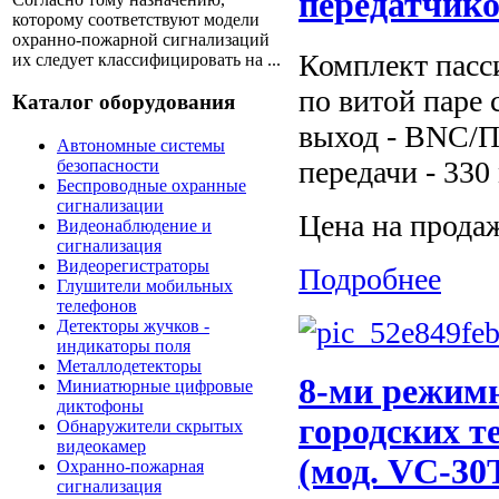
передатчик
которому соответствуют модели
охранно-пожарной сигнализаций
Комплект пасс
их следует классифицировать на ...
по витой паре
Каталог оборудования
выход - BNC/П
Автономные системы
передачи - 330
безопасности
Беспроводные охранные
сигнализации
Цена на прода
Видеонаблюдение и
сигнализация
Видеорегистраторы
Подробнее
Глушители мобильных
телефонов
Детекторы жучков -
индикаторы поля
Металлодетекторы
8-ми режимн
Миниатюрные цифровые
диктофоны
городских т
Обнаружители скрытых
видеокамер
(мод. VC-30
Охранно-пожарная
сигнализация