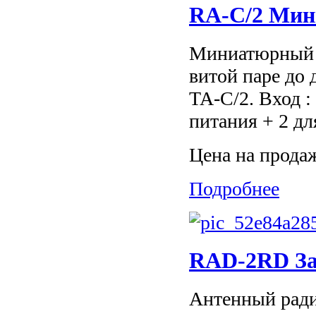
RA-C/2 Мин
Миниатюрный а
витой паре до д
TA-C/2. Вход :
питания + 2 для
Цена на прода
Подробнее
RAD-2RD З
Антенный рад