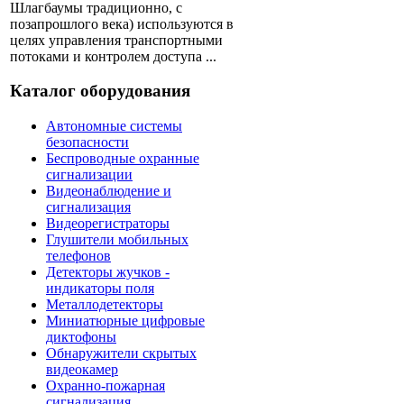
Шлагбаумы традиционно, с
позапрошлого века) используются в
целях управления транспортными
потоками и контролем доступа ...
Каталог оборудования
Автономные системы
безопасности
Беспроводные охранные
сигнализации
Видеонаблюдение и
сигнализация
Видеорегистраторы
Глушители мобильных
телефонов
Детекторы жучков -
индикаторы поля
Металлодетекторы
Миниатюрные цифровые
диктофоны
Обнаружители скрытых
видеокамер
Охранно-пожарная
сигнализация