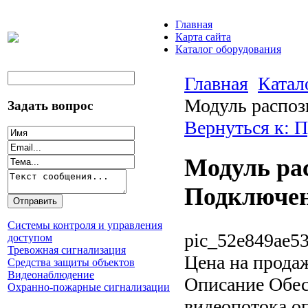
Главная
Карта сайта
Каталог оборудования
Главная
Катал
Модуль распоз
Задать вопрос
Вернуться к: П
Модуль рас
Подключен
Системы контроля и управления
pic_52e849ae53
доступом
Тревожная сигнализация
Цена на прода
Средства защиты объектов
Видеонаблюдение
Описание
Обес
Охранно-пожарные сигнализации
видеопотока о