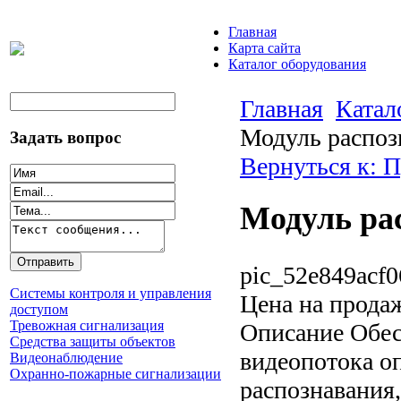
Главная
Карта сайта
Каталог оборудования
Главная
Катал
Модуль распозн
Задать вопрос
Вернуться к: П
Модуль рас
pic_52e849acf0
Системы контроля и управления
Цена на прода
доступом
Тревожная сигнализация
Описание
Обес
Средства защиты объектов
видеопотока о
Видеонаблюдение
Охранно-пожарные сигнализации
распознавания