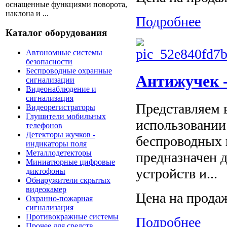
оснащенные функциями поворота,
наклона и ...
Подробнее
Каталог оборудования
Автономные системы
безопасности
Беспроводные охранные
Антижучек -
сигнализации
Видеонаблюдение и
сигнализация
Представляем 
Видеорегистраторы
Глушители мобильных
использовании
телефонов
Детекторы жучков -
беспроводных к
индикаторы поля
Металлодетекторы
предназначен 
Миниатюрные цифровые
устройств и...
диктофоны
Обнаружители скрытых
видеокамер
Цена на прода
Охранно-пожарная
сигнализация
Противокражные системы
Подробнее
Прочее для средств