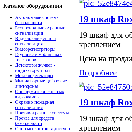
Каталог оборудования
19 шкаф Ro
Автономные системы
безопасности
Беспроводные охранные
19 шкаф для о
сигнализации
Видеонаблюдение и
креплением
сигнализация
Видеорегистраторы
Глушители мобильных
Цена на прода
телефонов
Детекторы жучков -
индикаторы поля
Подробнее
Металлодетекторы
Миниатюрные цифровые
диктофоны
Обнаружители скрытых
видеокамер
19 шкаф Ro
Охранно-пожарная
сигнализация
Противокражные системы
19 шкаф для о
Прочее для средств
безопасности
креплением
Системы контроля доступа