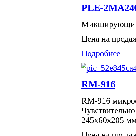
PLE-2MA24
Микширующий у
Цена на прода
Подробнее
RM-916
RM-916 микроф
Чувствительно
245х60х205 мм
Цена на прода