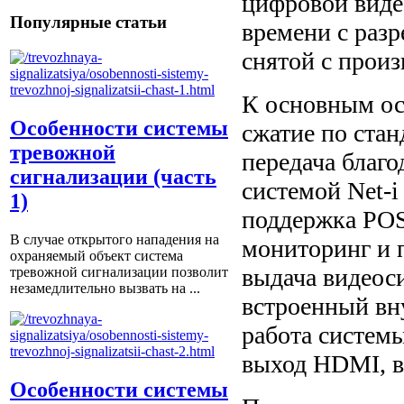
цифровой виде
Популярные статьи
времени с раз
снятой с произ
К основным ос
Особенности системы
сжатие по ста
тревожной
передача благо
сигнализации (часть
системой Net-i
1)
поддержка POS 
В случае открытого нападения на
мониторинг и п
охраняемый объект система
выдача видеос
тревожной сигнализации позволит
незамедлительно вызвать на ...
встроенный вн
работа систем
выход HDMI, в
Особенности системы