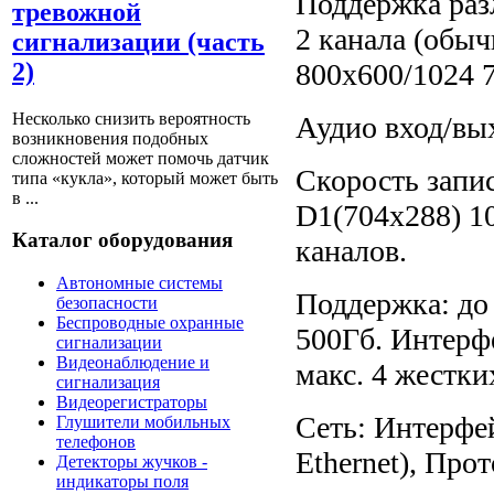
Поддержка раз
тревожной
2 канала (обыч
сигнализации (часть
2)
800x600/1024 
Несколько снизить вероятность
Аудио вход/вых
возникновения подобных
сложностей может помочь датчик
Скорость запис
типа «кукла», который может быть
в ...
D1(704x288) 10
Каталог оборудования
каналов.
Автономные системы
Поддержка: до
безопасности
Беспроводные охранные
500Гб. Интерфе
сигнализации
Видеонаблюдение и
макс. 4 жестких
сигнализация
Видеорегистраторы
Сеть: Интерфей
Глушители мобильных
телефонов
Ethernet), Пр
Детекторы жучков -
индикаторы поля