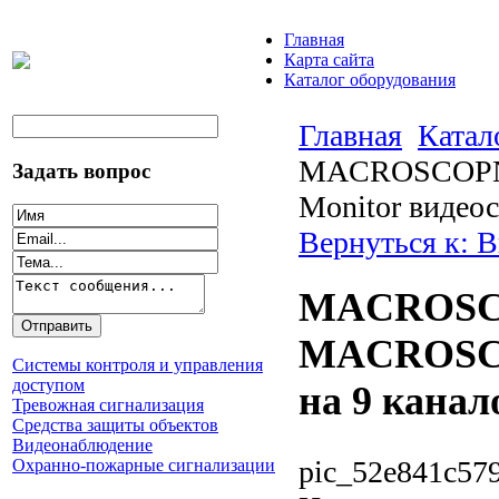
Главная
Карта сайта
Каталог оборудования
Главная
Катал
MACROSCOPN
Задать вопрос
Monitor видеос
Вернуться к: 
MACROSCO
MACROSCOP
Системы контроля и управления
доступом
на 9 канал
Тревожная сигнализация
Средства защиты объектов
Видеонаблюдение
pic_52e841c579
Охранно-пожарные сигнализации