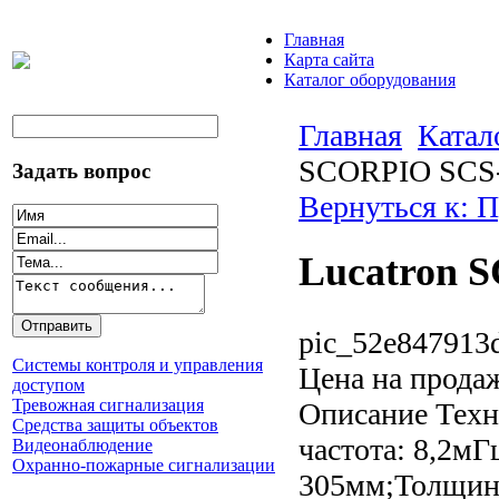
Главная
Карта сайта
Каталог оборудования
Главная
Катал
SCORPIO SCS
Задать вопрос
Вернуться к: 
Lucatron 
pic_52e847913d
Системы контроля и управления
Цена на прода
доступом
Тревожная сигнализация
Описание
Техн
Средства защиты объектов
частота: 8,2м
Видеонаблюдение
Охранно-пожарные сигнализации
305мм;Толщина