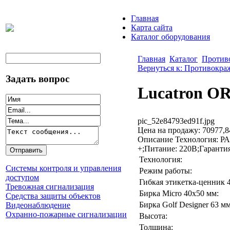
Главная
Карта сайта
Каталог оборудования
Главная
Каталог
Против
Вернуться к: Противокр
Задать вопрос
Lucatron O
pic_52e84793ed91f.jpg
Цена на продажу:
70977,8
Описание
Технология: РА
+;Питание: 220В;Гарантия
Технология:
Системы контроля и управления
Режим работы:
доступом
Гибкая этикетка-ценник 
Тревожная сигнализация
Бирка Micro 40x50 мм:
Средства защиты объектов
Бирка Golf Designer 63 мм
Видеонаблюдение
Охранно-пожарные сигнализации
Высота:
Толщина: