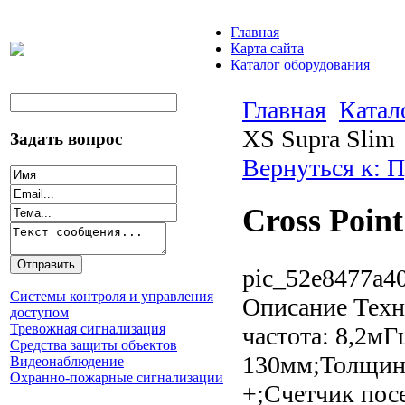
Главная
Карта сайта
Каталог оборудования
Главная
Катал
XS Supra Slim
Задать вопрос
Вернуться к: 
Cross Poin
pic_52e8477a40
Системы контроля и управления
Описание
Техн
доступом
Тревожная сигнализация
частота: 8,2м
Средства защиты объектов
130мм;Толщина
Видеонаблюдение
Охранно-пожарные сигнализации
+;Счетчик посе