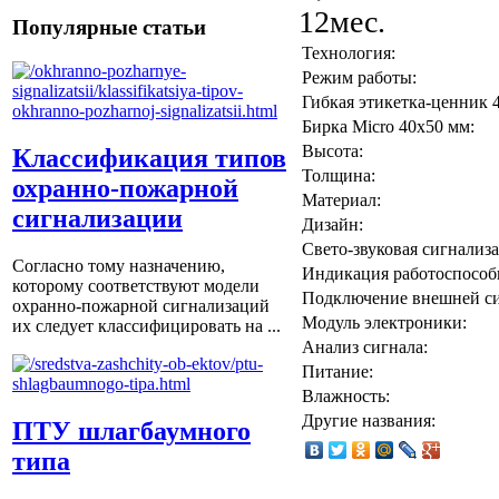
12мес.
Популярные статьи
Технология:
Режим работы:
Гибкая этикетка-ценник 
Бирка Micro 40x50 мм:
Высота:
Классификация типов
Толщина:
охранно-пожарной
Материал:
сигнализации
Дизайн:
Свето-звуковая сигнализа
Согласно тому назначению,
Индикация работоспособ
которому соответствуют модели
Подключение внешней си
охранно-пожарной сигнализаций
Модуль электроники:
их следует классифицировать на ...
Анализ сигнала:
Питание:
Влажность:
Другие названия:
ПТУ шлагбаумного
типа