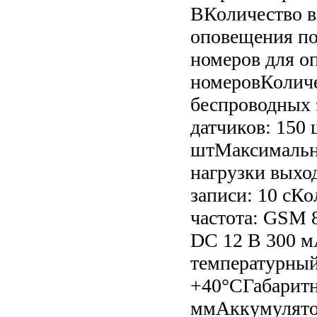
ВКоличество в
оповещения по
номеров для о
номеровКоличе
беспроводных 
датчиков: 150
штМаксимальн
нагрузки выхо
записи: 10 сК
частота: GSM 8
DC 12 В 300 
температурный 
+40°СГабаритн
ммАккумулятор