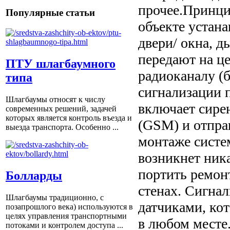
прочее.Принци
Популярные статьи
объекте устан
двери/ окна, д
передают на ц
ПТУ шлагбаумного
радиоканалу (
типа
сигнализации 
Шлагбаумы относят к числу
включает сире
современных решений, задачей
которых является контроль въезда и
(GSM) и отпра
выезда транспорта. Особенно ...
монтаже систе
возникнет ник
портить ремонт
Болларды
стенах. Сигна
Шлагбаумы традиционно, с
датчиками, ко
позапрошлого века) используются в
целях управления транспортными
в любом месте
потоками и контролем доступа ...