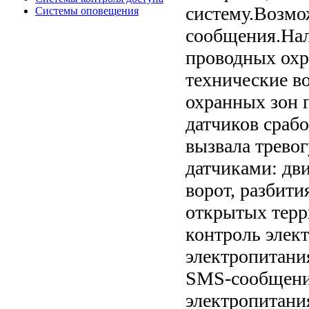
систему.Возмо
Системы оповещения
сообщения.Нал
проводных охр
технические в
охранных зон п
датчиков срабо
вызвала трево
датчиками: дв
ворот, разбити
открытых терр
контроль элек
электропитани
SMS-сообщени
электропитани