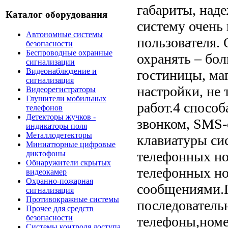
габариты, над
Каталог оборудования
систему очень
Автономные системы
пользователя.
безопасности
Беспроводные охранные
охранять – бол
сигнализации
Видеонаблюдение и
гостиницы, маг
сигнализация
настройки, не
Видеорегистраторы
Глушители мобильных
работ.4 спосо
телефонов
Детекторы жучков -
звонком, SMS-
индикаторы поля
Металлодетекторы
клавиатуры си
Миниатюрные цифровые
телефонных но
диктофоны
Обнаружители скрытых
телефонных н
видеокамер
Охранно-пожарная
сообщениями.П
сигнализация
Противокражные системы
последователь
Прочее для средств
безопасности
телефоны,номе
Системы контроля доступа