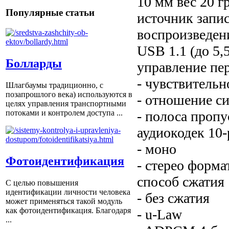
10 мм вес 20 г
Популярные статьи
источник зап
воспроизведен
USB 1.1 (до 5,
Болларды
управление пе
- чувствительн
Шлагбаумы традиционно, с
позапрошлого века) используются в
- отношение с
целях управления транспортными
потоками и контролем доступа ...
- полоса проп
аудиокодек 10
- моно
Фотоидентификация
- стерео форма
способ сжатия
С целью повышения
идентификации личности человека
- без сжатия
может применяться такой модуль
как фотоидентификация. Благодаря
- u-Law
...