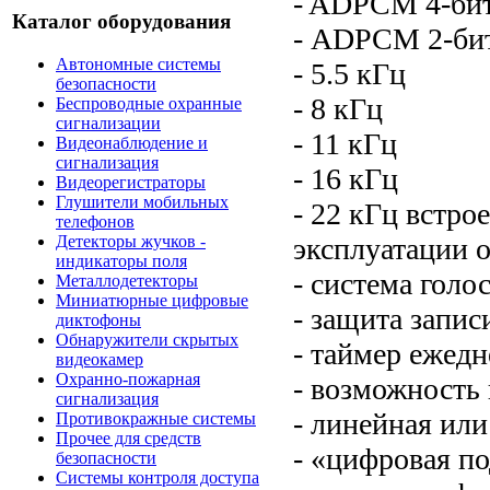
- ADPCM 4-би
Каталог оборудования
- ADPCM 2-бит
Автономные системы
- 5.5 кГц
безопасности
- 8 кГц
Беспроводные охранные
сигнализации
- 11 кГц
Видеонаблюдение и
сигнализация
- 16 кГц
Видеорегистраторы
Глушители мобильных
- 22 кГц встро
телефонов
эксплуатации 
Детекторы жучков -
индикаторы поля
- система гол
Металлодетекторы
Миниатюрные цифровые
- защита запис
диктофоны
Обнаружители скрытых
- таймер ежед
видеокамер
Охранно-пожарная
- возможность 
сигнализация
- линейная или
Противокражные системы
Прочее для средств
- «цифровая п
безопасности
Системы контроля доступа