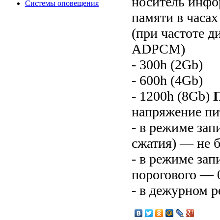
носитель инфо
Системы оповещения
памяти в часа
(при частоте д
ADPCM)
- 300h (2Gb)
- 600h (4Gb)
- 1200h (8Gb)
напряжение пи
- в режиме зап
сжатия) — не б
- в режиме зап
порогового — 
- в дежурном