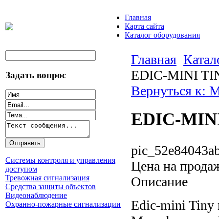
Главная
Карта сайта
Каталог оборудования
Главная
Катал
EDIC-MINI TI
Задать вопрос
Вернуться к:
EDIC-MINI
pic_52e84043ab
Системы контроля и управления
Цена на прода
доступом
Тревожная сигнализация
Описание
Средства защиты объектов
Видеонаблюдение
Edic-mini Tiny
Охранно-пожарные сигнализации