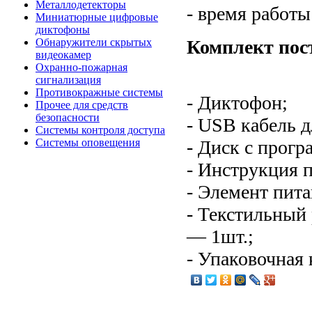
Металлодетекторы
- время работ
Миниатюрные цифровые
диктофоны
Комплект пос
Обнаружители скрытых
видеокамер
Охранно-пожарная
сигнализация
Противокражные системы
- Диктофон;
Прочее для средств
безопасности
- USB кабель д
Системы контроля доступа
- Диск с прог
Системы оповещения
- Инструкция п
- Элемент пита
- Текстильный
— 1шт.;
- Упаковочная 