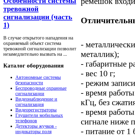
ремешок входит
Особенности системы
тревожной
сигнализации (часть
Отличительны
1)
В случае открытого нападения на
- металлически
охраняемый объект система
тревожной сигнализации позволит
металлик);
незамедлительно вызвать на ...
- габаритные р
Каталог оборудования
- вес 10 г;
Автономные системы
- режим записи
безопасности
Беспроводные охранные
- время работы
сигнализации
Видеонаблюдение и
кГц, без сжатия
сигнализация
- время работы
Видеорегистраторы
Глушители мобильных
сигнале ниже п
телефонов
Детекторы жучков -
- питание от 1
индикаторы поля