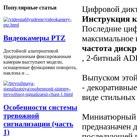
Цифровой дикт
Популярные статьи
Инструкция к
Последние циф
максимальное 
Видеокамеры PTZ
частота дискр
Достойной альтернативой
, 2-битный AD
традиционным фиксированным
камерам выступают модели,
оснащенные функциями поворота,
наклона и ...
Выпуском этой
- декоративны
виде стильных 
Особенности системы
тревожной
Миниатюрный ц
сигнализации (часть
предназначен 
1)
последующей в