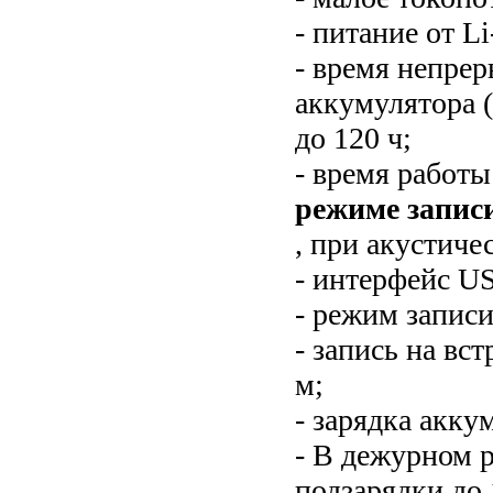
- питание от L
- время непре
аккумулятора (
до 120 ч;
- время работы
режиме запис
, при акустиче
- интерфейс US
- режим записи
- запись на вс
м;
- зарядка акку
- В дежурном 
подзарядки до 