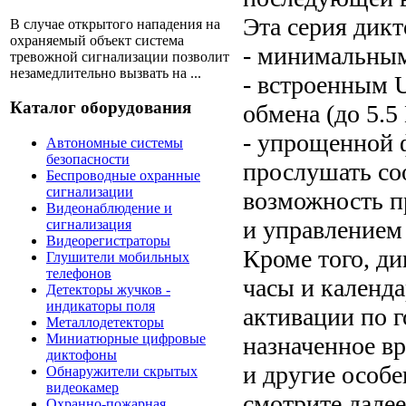
Эта серия дикт
В случае открытого нападения на
охраняемый объект система
- минимальным
тревожной сигнализации позволит
незамедлительно вызвать на ...
- встроенным 
Каталог оборудования
обмена (до 5.5
- упрощенной 
Автономные системы
безопасности
прослушать со
Беспроводные охранные
сигнализации
возможность п
Видеонаблюдение и
и управлением 
сигнализация
Видеорегистраторы
Кроме того, д
Глушители мобильных
телефонов
часы и календа
Детекторы жучков -
индикаторы поля
активации по г
Металлодетекторы
Миниатюрные цифровые
назначенное в
диктофоны
и другие особ
Обнаружители скрытых
видеокамер
смотрите далее
Охранно-пожарная