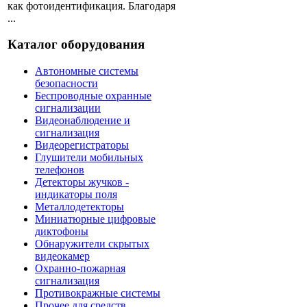
как фотоидентификация. Благодаря
...
Каталог оборудования
Автономные системы
безопасности
Беспроводные охранные
сигнализации
Видеонаблюдение и
сигнализация
Видеорегистраторы
Глушители мобильных
телефонов
Детекторы жучков -
индикаторы поля
Металлодетекторы
Миниатюрные цифровые
диктофоны
Обнаружители скрытых
видеокамер
Охранно-пожарная
сигнализация
Противокражные системы
Прочее для средств