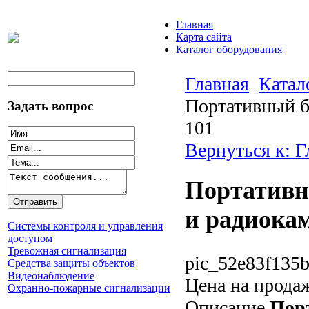
Главная
Карта сайта
Каталог оборудования
Главная
Катал
Портативный б
Задать вопрос
101
Вернуться к: 
Портативн
и радиока
Системы контроля и управления
доступом
Тревожная сигнализация
pic_52e83f135b
Средства защиты объектов
Видеонаблюдение
Цена на прода
Охранно-пожарные сигнализации
Описание
Порт