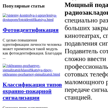
Мощный подав
Популярные статьи
радиозакладо
специально ра
больших закры
Фотоидентификация
кинотеатрах, с
С целью повышения
подавления сиг
идентификации личности человека
может применяться такой модуль
Подавитель сот
как фотоидентификация. Благодаря
сложно ввести 
...
профессиональ
сотовых телеф
маломощного р
Классификация типов
передаче сигн
охранно-пожарной
станцией.
сигнализации
Согласно тому назначению,