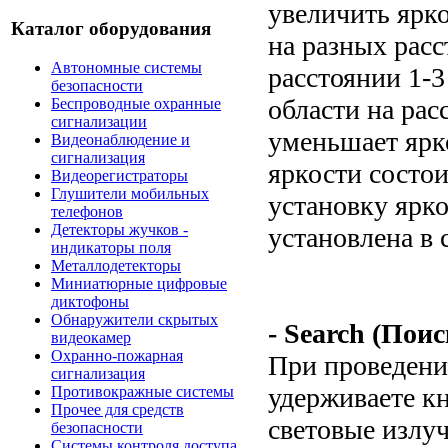
увеличить ярк
Каталог оборудования
на разных расс
Автономные системы
расстоянии 1-3
безопасности
области на рас
Беспроводные охранные
сигнализации
уменьшает ярк
Видеонаблюдение и
сигнализация
яркости состои
Видеорегистраторы
Глушители мобильных
установку ярк
телефонов
Детекторы жучков -
установлена в 
индикаторы поля
Металлодетекторы
Миниатюрные цифровые
диктофоны
Обнаружители скрытых
- Search (Поис
видеокамер
Охранно-пожарная
При проведени
сигнализация
удерживаете кн
Противокражные системы
Прочее для средств
световые излуч
безопасности
Системы контроля доступа