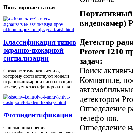
Популярные статьи
Портативный 
видеокамер) 
Детектор рад
Классификация типов
охранно-пожарной
Protect 1210 
сигнализации
задач:
Поиск активны
Согласно тому назначению,
которому соответствуют модели
Комнатные, но
охранно-пожарной сигнализаций
их следует классифицировать на ...
автомобильные
детектором Pro
Определение р
Фотоидентификация
телефонов.
Определение н
С целью повышения
идентификации личности человека