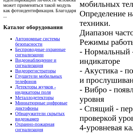
мобильных тел
может применяться такой модуль
как фотоидентификация. Благодаря
Определение н
...
техники.
Каталог оборудования
Диапазон част
Автономные системы
Режимы работ
безопасности
- Нормальный 
Беспроводные охранные
сигнализации
индикаторе
Видеонаблюдение и
сигнализация
- Акустика - п
Видеорегистраторы
Глушители мобильных
и прослушиван
телефонов
Детекторы жучков -
- Вибро - поя
индикаторы поля
уровня
Металлодетекторы
Миниатюрные цифровые
- Спящий - пе
диктофоны
Обнаружители скрытых
проверкой уро
видеокамер
Охранно-пожарная
4-уровневая к
сигнализация