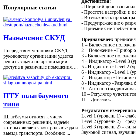
Достоинства:
- Широкий диапазон анал
Популярные статьи
- Простота настройки и и
- Возможность просмотра 
- Предупреждение о разря
- Приемник не требует вн
Назначение СКУД
Предназначен:
предназна
1 – Включенное положени
2 – Положение «Прибор о
Посредством установки СКУД
3 - Включенное положени
руководству организации удается
4 – Индикатор «Level 3 (у
решить задачи по организации
5 - Индикатор «Level 2 (у
доступа в различные помещения. ...
6 - Индикатор «Level 1 (у
7 – Индикатор «Питание 
8 - Индикатор «Разрядка 
9 – Антенна (выдвигаемая
10 – Регулятор чувствите
ПТУ шлагбаумного
11 – Динамик.
типа
Результатом измерения м
Level 1 (уровень 1) – сла
Шлагбаумы относят к числу
Level 2 (уровень 2) – сре
современных решений, задачей
Level 3 (уровень 2) – сил
которых является контроль въезда и
Звуковой сигнал, звучащ
выезда транспорта. Особенно ...