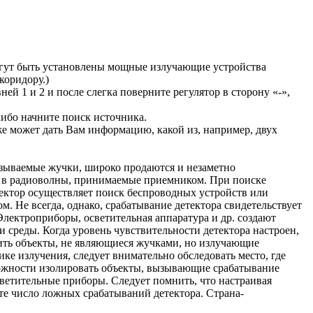
могут быть установлены мощные излучающие устройства
коридору.)
й 1 и 2 и после слегка поверните регулятор в сторону «-»,
либо начните поиск источника.
же может дать Вам информацию, какой из, например, двух
азываемые жучки, широко продаются и незаметно
, в радиоволны, принимаемые приемником. При поиске
ектор осуществляет поиск беспроводных устройств или
 Не всегда, однако, срабатывание детектора свидетельствует
лектроприборы, осветительная аппаратура и др. создают
 среды. Когда уровень чувствительности детектора настроен,
жить объекты, не являющиеся жучками, но излучающие
е излучения, следует внимательно обследовать место, где
можности изолировать объекты, вызывающие срабатывание
светительные приборы. Следует помнить, что настраивая
те число ложных срабатываний детектора. Страна-