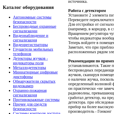
источника.
Каталог оборудования
Работа с детектором
Установите 2 элемента пи
Автономные системы
Переведите переключател 
безопасности
Для отстройки от сигнал
Беспроводные охранные
(например, в коридор, в 
сигнализации
Вращением регулятора чув
Видеонаблюдение и
чтобы индикаторы вообще
сигнализация
Теперь войдите в помещен
Видеорегистраторы
Заметьте, что при прибли
Глушители мобильных
расположенных рядом эле
телефонов
Детекторы жучков -
Рекомендации по приме
индикаторы поля
устанавливаются. Такие 
Металлодетекторы
беспроводных передающих
Миниатюрные цифровые
жучков, сканируя помещен
диктофоны
о наличии жучка, посколь
Обнаружители скрытых
определенный волновой фо
видеокамер
он практически «не заме
Охранно-пожарная
радиоволны, превышающие
сигнализация
сработал детектор, на п
Противокражные системы
детектора. при обследова
Прочее для средств
прибор на более высокую
безопасности
производитель - Гонконг
Системы контроля доступа