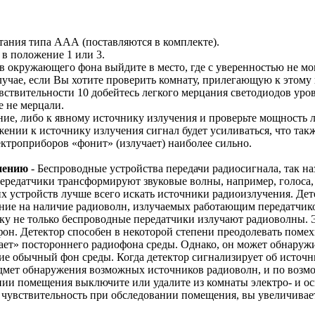
тания типа ААА (поставляются в комплекте).
в положение 1 или 3.
ов окружающего фона выйдите в место, где с уверенностью не 
случае, если Вы хотите проверить комнату, прилегающую к этому 
ствительности 10 добейтесь легкого мерцания светодиодов уровне
 не мерцали.
ие, либо к явному источнику излучения и проверьте мощность 
жении к источнику излучения сигнал будет усиливаться, что так
ктроприборов «фонит» (излучает) наиболее сильно.
нению
- Беспроводные устройства передачи радиосигнала, так н
передатчики трансформируют звуковые волны, например, голоса
 устройств лучше всего искать источники радиоизлучения. Дет
ие на наличие радиоволн, излучаемых работающим передатчиком.
ку не только беспроводные передатчики излучают радиоволны. Э
н. Детектор способен в некоторой степени преодолевать помехи
чает» постороннего радиофона среды. Однако, он может обнару
 обычный фон среды. Когда детектор сигнализирует об источник
редмет обнаружения возможных источников радиоволн, и по воз
нии помещения выключите или удалите из комнаты электро- и о
 чувствительность при обследовании помещения, вы увеличивае