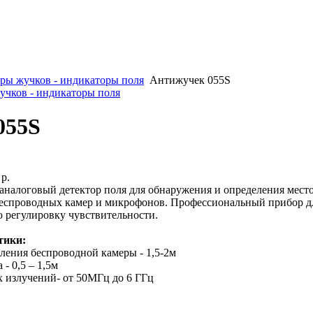
ры жучков - индикаторы поля
Антижучек 055S
учков - индикаторы поля
055S
 р.
налоговый детектор поля для обнаружения и определения мест
еспроводных камер и микрофонов. Профессиональный прибор дл
ю регулировку чувствительности.
тики:
ления беспроводной камеры - 1,5-2м
- 0,5 – 1,5м
 излучений- от 50МГц до 6 ГГц