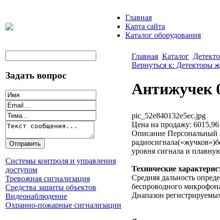
Главная
Карта сайта
Каталог оборудования
Главная
Каталог
Детекто
Вернуться к: Детекторы ж
Задать вопрос
Антижучек 
pic_52e840132e5ec.jpg
Цена на продажу:
6015,96
Описание
Персональный а
радиосигнала(«жучков»)б
уровня сигнала и плавну
Системы контроля и управления
Технические характерис
доступом
Средняя дальность опреде
Тревожная сигнализация
беспроводного микрофона 
Средства защиты объектов
Диапазон регистрируемых
Видеонаблюдение
Охранно-пожарные сигнализации