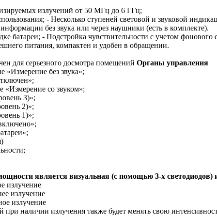
изируемых излучений от 50 МГц до 6 ГГц;
спользования; - Несколько ступеней световой и звуковой индика
информации без звука или через наушники (есть в комплекте).
дке батареи; - Подстройка чувствительности с учетом фонового 
ешнего питания, компактен и удобен в обращении.
чен для серьезного досмотра помещений
Органы управления
е «Измерение без звука»;
тключен»;
е «Измерение со звуком»;
ровень 3)»;
ровень 2)»;
ровень 1)»;
включено»;
батареи»;
)
льности;
ощности является визуальная (с помощью 3-х светодиодов) и
бое излучение
днее излучение
ьное излучение
ий при наличии излучения также будет менять свою интенсивнос