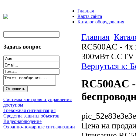
Главная
Карта сайта
Каталог оборудования
Главная
Катал
RC500AC - 4х 
Задать вопрос
300мВт CCTV 
Вернуться к: 
RC500AC -
беспровод
Системы контроля и управления
доступом
Тревожная сигнализация
pic_52e83e3e3e
Средства защиты объектов
Видеонаблюдение
Цена на прода
Охранно-пожарные сигнализации
Описание
RC50