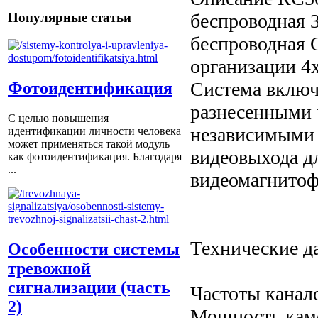
беспроводная 
Популярные статьи
беспроводная 
организации 4
Система включ
Фотоидентификация
разнесенными 
С целью повышения
независимыми 
идентификации личности человека
может применяться такой модуль
видеовыхода д
как фотоидентификация. Благодаря
...
видеомагнитоф
Технические д
Особенности системы
тревожной
сигнализации (часть
Частоты канало
2)
Мощность каме