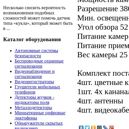
Разрешение 38
Несколько снизить вероятность
возникновения подобных
Мин. освещенн
сложностей может помочь датчик
типа «кукла», который может быть
Угол обзора 52
в ...
Питание камер
Каталог оборудования
Питание приемн
Автономные системы
Вес камеры 25 
безопасности
Беспроводные охранные
сигнализации
Комплект пост
Видеонаблюдение и
сигнализация
4шт. цветные 
Видеорегистраторы
Глушители мобильных
1шт. 4х канан
телефонов
Детекторы жучков -
4шт. антенны
индикаторы поля
Металлодетекторы
4шт. видеокаб
Миниатюрные цифровые
диктофоны
Обнаружители скрытых
видеокамер